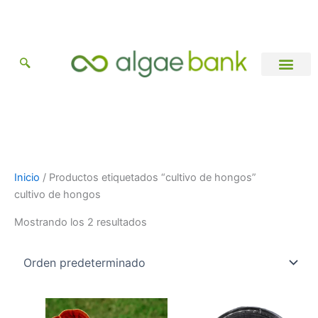
Ir
al
contenido
Catálogo de Cepas
Información general
Inicio
/ Productos etiquetados “cultivo de hongos”
cultivo de hongos
Mostrando los 2 resultados