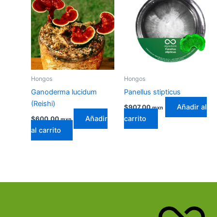
Hongos
Hongos
Ganoderma lucidum
Panellus stipticus
(Reishi)
Añadir al
$
907.00
mxn
Añadir
carrito
$
600.00
mxn
al carrito