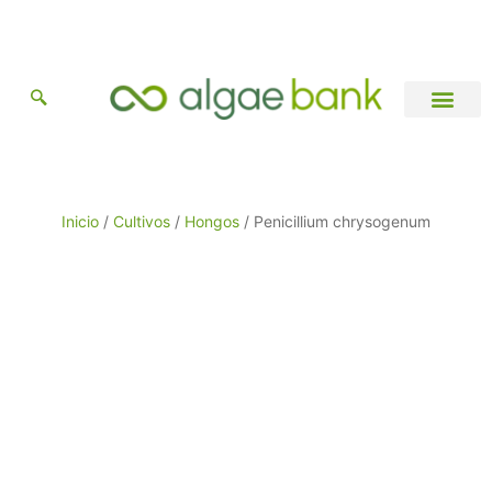
Ir
al
contenido
Catálogo de Cepas
Información general
Inicio
/
Cultivos
/
Hongos
/ Penicillium chrysogenum