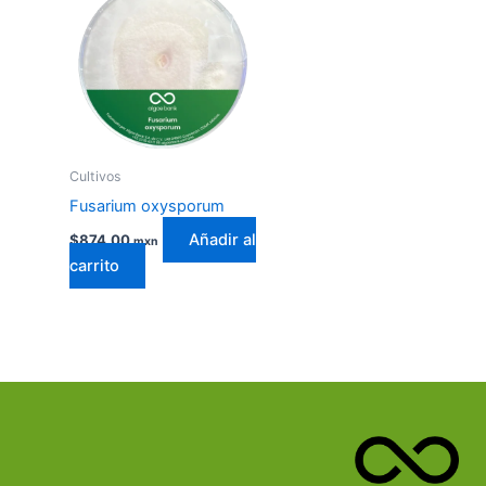
Cultivos
Fusarium oxysporum
Añadir al
$
874.00
mxn
carrito