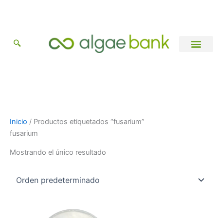
Ir
al
contenido
Catálogo de Cepas
Información general
Inicio
/ Productos etiquetados “fusarium”
fusarium
Mostrando el único resultado