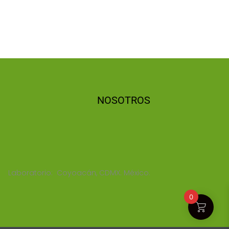
NOSOTROS
Laboratorio: Coyoacán, CDMX. México.
0