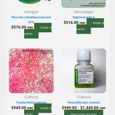
Hongos
Microalgas
Pleurotus columbinus (seta azul-
Euglena gracilis Z
gris)
$
916.00
mxn
Añadir al
$
576.00
mxn
Añadir al
carrito
carrito
Rango
Este
de
produc
precios:
tiene
desde
múltipl
$949.00
variant
hasta
Las
$1,449.0
opcio
se
Cultivos
Cultivos
puede
Porphyridium cruentum
Nannochloropsis oceanica
elegir
$
949.00
$
949.00
-
$
1,449.00
mxn
mxn
Añadir al
en
carrito
Seleccionar opciones