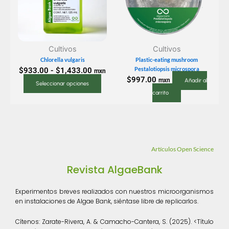
$933.00
variantes.
hasta
Las
$1,433.00
opciones
se
Cultivos
Cultivos
pueden
Chlorella vulgaris
Plastic-eating mushroom
elegir
Pestalotiopsis microspora
$
933.00
-
$
1,433.00
mxn
en
$
997.00
mxn
Añadir al
Seleccionar opciones
la
carrito
página
de
producto
Artículos Open Science
Revista AlgaeBank
Experimentos breves realizados con nuestros microorganismos
en instalaciones de Algae Bank, siéntase libre de replicarlos.
Cítenos:
Zarate-Rivera, A. & Camacho-Cantera, S. (2025). <Título