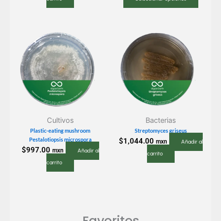
la
página
de
produc
Cultivos
Bacterias
Plastic-eating mushroom
Streptomyces griseus
Pestalotiopsis microspora
$
1,044.00
mxn
Añadir al
$
997.00
mxn
Añadir al
carrito
carrito
Favoritos