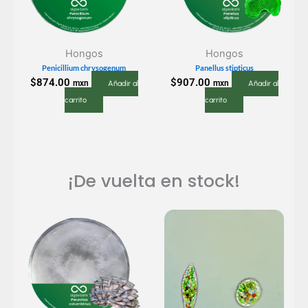
Hongos
Hongos
Penicillium chrysogenum
Panellus stipticus
$
874.00
$
907.00
mxn
mxn
Añadir al
Añadir al
carrito
carrito
¡De vuelta en stock!