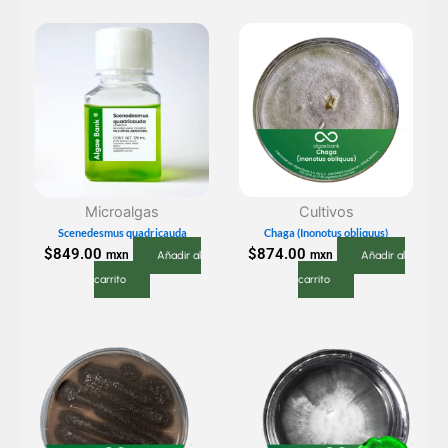
Microalgas
Cultivos
Scenedesmus quadricauda
Chaga (Inonotus obliquus)
$
849.00
$
874.00
mxn
mxn
Añadir al
Añadir al
carrito
carrito