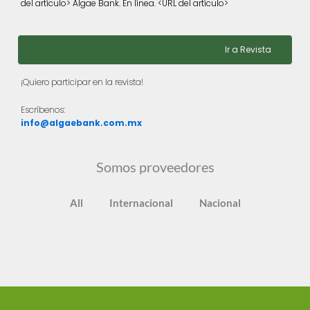
del artículo> Algae Bank. En línea. <URL del artículo>
Ir a Revista
¡Quiero participar en la revista!
Escríbenos:
info@algaebank.com.mx
Somos proveedores
All
Internacional
Nacional