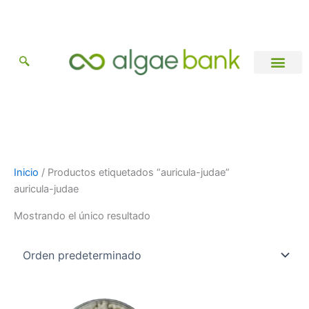
Ir
al
contenido
Catálogo de Cepas
Información general
Inicio
/ Productos etiquetados “auricula-judae”
auricula-judae
Mostrando el único resultado