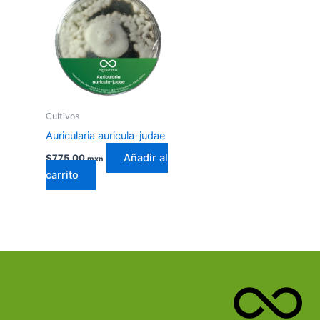
Cultivos
Auricularia auricula-judae
Añadir al
$
775.00
mxn
carrito